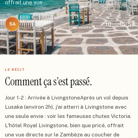
offrait une vue…
sarahvoyages
10
5
/5
SA
jours
Publié le
20 juin 2026
·
mis à jour le
23 juin 2026
LE RÉCIT
Comment ça s'est passé.
Jour 1-2 : Arrivée à LivingstoneAprès un vol depuis 
Lusaka (environ 2h), j'ai atterri à Livingstone avec 
une seule envie : voir les fameuses chutes Victoria. 
L'hôtel Royal Livingstone, bien que pricé, offrait 
une vue directe sur le Zambèze au coucher de 