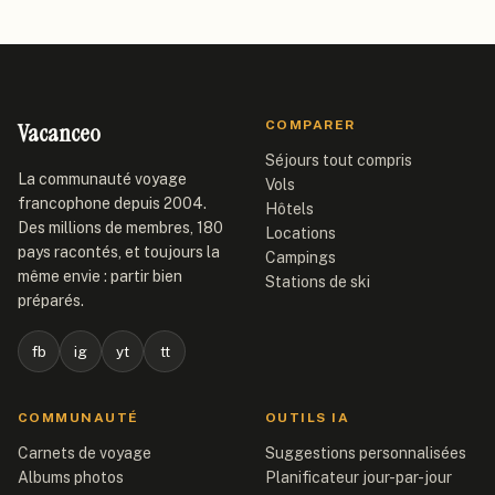
Vacanceo
COMPARER
Séjours tout compris
La communauté voyage
Vols
francophone depuis 2004.
Hôtels
Des millions de membres, 180
Locations
pays racontés, et toujours la
Campings
même envie : partir bien
Stations de ski
préparés.
fb
ig
yt
tt
COMMUNAUTÉ
OUTILS IA
Carnets de voyage
Suggestions personnalisées
Albums photos
Planificateur jour-par-jour