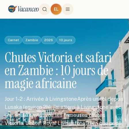
Vacanceo
EL
Carnet
Zambie
2026
10
jours
Chutes Victoria et safari
en Zambie : 10 jours de
magie africaine
Jour 1-2 : Arrivée à LivingstoneAprès un vol depuis
Lusaka (environ 2h), j'ai atterri à Livingstone avec
une seule envie : voir les fameuses chutes
Victoria. L'hôtel Royal Livingstone, bien que pricé,